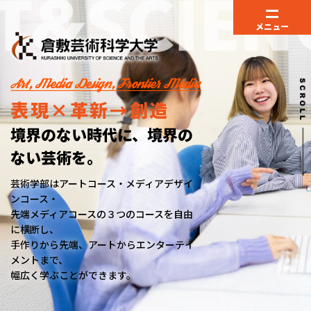
メニュー
表現×革新→創造
境界のない時代に、境界の
ない芸術を。
芸術学部はアートコース・メディアデザイ
ンコース・
先端メディアコースの３つのコースを自由
に横断し、
手作りから先端、アートからエンターテイ
メントまで、
幅広く学ぶことができます。