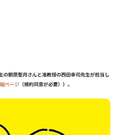
生の朝原聖月さんと准教授の西田幸司先生が担当し
番組ページ
（規約同意が必要）
）。