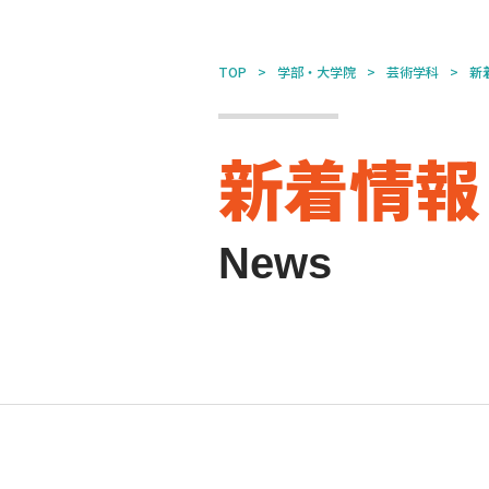
TOP
学部・大学院
芸術学科
新
新着情報
News