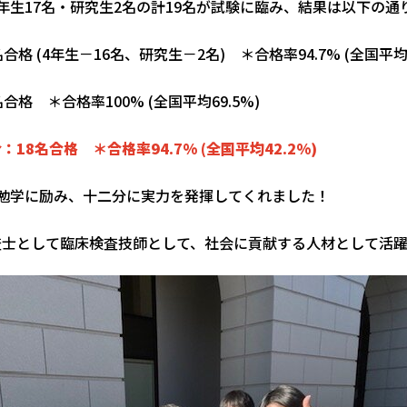
年生17名・研究生2名の計19名が試験に臨み、結果は以下の通
格 (4年生－16名、研究生－2名) ＊合格率94.7% (全国平均5
格 ＊合格率100% (全国平均69.5%)
18名合格 ＊合格率94.7% (全国平均42.2%)
ら勉学に励み、十二分に実力を発揮してくれました！
査士として臨床検査技師として、社会に貢献する人材として活