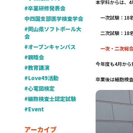
本学科からは、4
#卒業研修発表会
一次試験：18名合
中四国支部医学検査学会
#岡山県ソフトボール大
二次試験：18名合
会
#オープンキャンパス
一次・二次総合：
#親睦会
今年度も4月か
#教育講演
#Love49活動
卒業後は細胞検
#心電図検定
#細胞検査士認定試験
#Event
アーカイブ