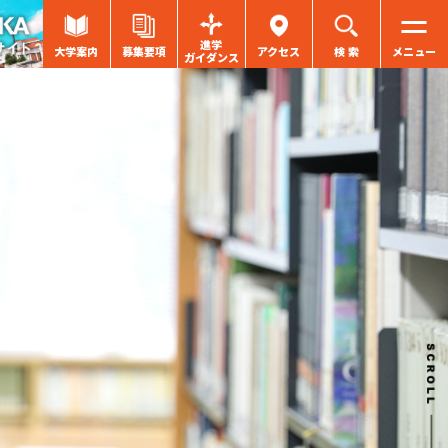
進学
大学案内
募集要項
アクセス
検 索
メニュー
ガイダンス