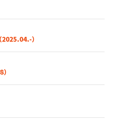
）
5.04.-）
28）
）