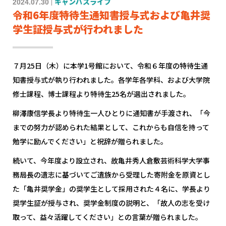
2024.07.30
キャンパスライフ
令和6年度特待生通知書授与式および亀井奨
学生証授与式が行われました
７月25日（木）に本学1号館において、令和６年度の特待生通
知書授与式が執り行われました。各学年各学科、および大学院
修士課程、博士課程より特待生25名が選出されました。
柳澤康信学長より特待生一人ひとりに通知書が手渡され、「今
までの努力が認められた結果として、これからも自信を持って
勉学に励んでください」と祝辞が贈られました。
続いて、今年度より設立され、故亀井秀人倉敷芸術科学大学事
務局長の遺志に基づいてご遺族から受理した寄附金を原資とし
た「亀井奨学金」の奨学生として採用された４名に、学長より
奨学生証が授与され、奨学金制度の説明と、「故人の志を受け
取って、益々活躍してください」との言葉が贈られました。