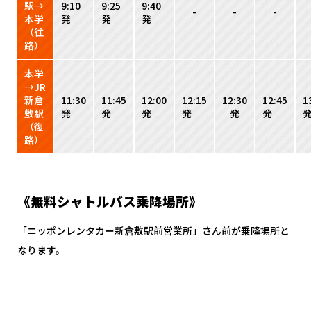
駅→
9:10
9:25
9:40
-
-
-
本学
発
発
発
（往
路）
本学
→JR
新倉
11:30
11:45
12:00
12:15
12:30
12:45
1
敷駅
発
発
発
発
発
発
（復
路）
《無料シャトルバス乗降場所》
「ニッポンレンタカー新倉敷駅前営業所」さん前が乗降場所と
なります。