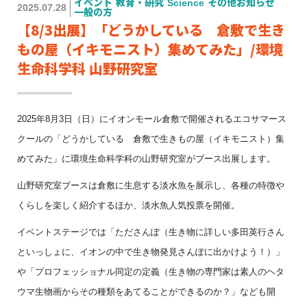
イベント
教育・研究
Science
その他お知らせ
2025.07.28
一般の方
【8/3出展】「どうかしている 倉敷で生き
もの屋（イキモニスト）集めてみた」/環境
生命科学科 山野研究室
2025年8月3日（日）
にイオンモール倉敷で開催されるエコサマース
クールの「
どうかしている 倉敷で生きもの屋（イキモニスト）集
めてみた」
に環境生命科学科の山野研究室がブース出展します。
山野研究室ブースは倉敷に生息する淡水魚を展示し、
各種の特徴や
くらしを楽しく紹介するほか、
淡水魚人気投票を開催。
イベントステージでは「たださんぽ（生き物に詳しい多田英行さん
といっしょに、イオンの中で生き物発見さんぽに出かけよう！）」
や
「プロフェッショナル同定の定義（生き物の専門家は素人のヘタ
ウマ生物画からその種類をあてることができるのか？」なども開