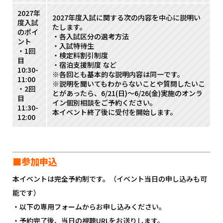
2027年
2027年度入試に関する次の内容を中心に説明い
度入試
たします。
のポイ
・各入試区分の選考方法
ント
・入試特待生
・1回
・検定料割引制度
目
・宿泊支援制度 など
10:30-
※各回とも基本的な説明内容は同一です。
11:00
※説明を聞いてもわからないことや質問したいこ
・2回
とがあったら、6/21(日)～6/26(金)実施のオンラ
目
イン個別相談をご予約ください。
11:30-
本イベント終了後に受付を開始します。
12:00
■参加申込
本イベントは完全予約制です。（イベント当日の申し込みも可
能です）
・以下の専用フォームからお申し込みください。
・予約完了後、当日の視聴URLをお送りします。