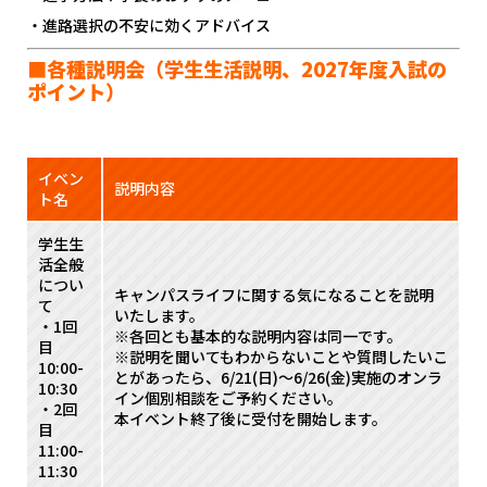
・進路選択の不安に効くアドバイス
■各種説明会（学生生活説明、2027年度入試の
ポイント）
イベン
説明内容
ト名
学生生
活全般
につい
キャンパスライフに関する気になることを説明
て
いたします。
・1回
※各回とも基本的な説明内容は同一です。
目
※説明を聞いてもわからないことや質問したいこ
10:00-
とがあったら、6/21(日)～6/26(金)実施のオンラ
10:30
イン個別相談をご予約ください。
・2回
本イベント終了後に受付を開始します。
目
11:00-
11:30