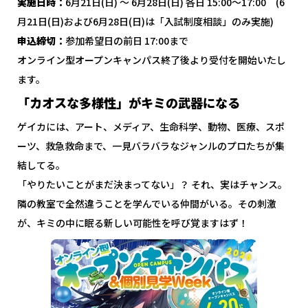
実施日時：
6月21日(日) ～ 6月28日(日) 各日 15:00～17:00 (6
月21日(日)および6月28日(日)は「入試制度相談」のみ実施)
申込締切：
参加希望日の前日 17:00まで
オンライン型オープンキャンパス終了後より受付を開始いたし
ます。
「カオスな多様性」がキミの武器になる
ゲイカには、アート、メディア、生命科学、動物、医療、スポ
ーツ、救急救命まで、一見バラバラなジャンルのプロたちが集
結してる。
「やりたいことがまだ決まってない」？ それ、実はチャンス。
隣の教室で全然違うことを学んでいる仲間がいる。その刺激
が、キミの中に眠る新しい可能性を呼び覚ますはず！