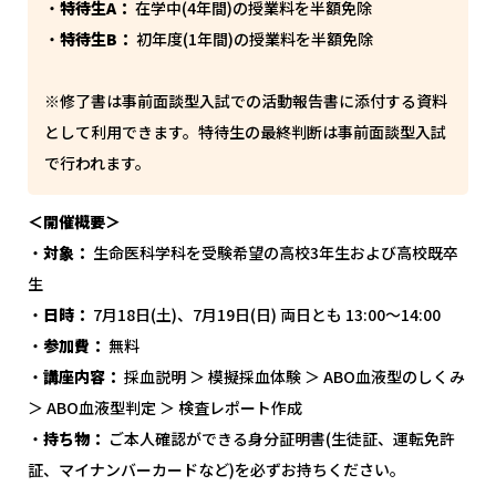
・
特待生A：
在学中(4年間)の授業料を半額免除
・
特待生B：
初年度(1年間)の授業料を半額免除
※修了書は事前面談型入試での活動報告書に添付する資料
として利用できます。特待生の最終判断は事前面談型入試
で行われます。
＜開催概要＞
・
対象：
生命医科学科を受験希望の高校3年生および高校既卒
生
・
日時：
7月18日(土)、7月19日(日) 両日とも 13:00〜14:00
・
参加費：
無料
・
講座内容：
採血説明 ＞ 模擬採血体験 ＞ ABO血液型のしくみ
＞ ABO血液型判定 ＞ 検査レポート作成
・
持ち物：
ご本人確認ができる身分証明書(生徒証、運転免許
証、マイナンバーカードなど)を必ずお持ちください。