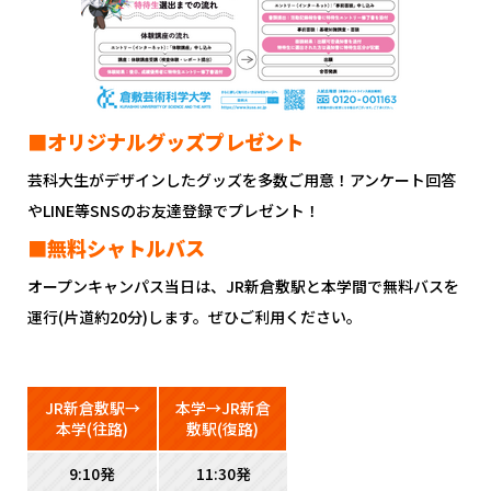
■オリジナルグッズプレゼント
芸科大生がデザインしたグッズを多数ご用意！アンケート回答
やLINE等SNSのお友達登録でプレゼント！
■無料シャトルバス
オープンキャンパス当日は、JR新倉敷駅と本学間で無料バスを
運行(片道約20分)します。ぜひご利用ください。
JR新倉敷駅→
本学→JR新倉
本学(往路)
敷駅(復路)
9:10発
11:30発